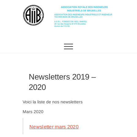
Skip
to
content
AIIBr
ASSOCIATION ROYALE DES INGÉNIEURS
INDUSTRIELS DE BRUXELLES
Newsletters 2019 –
2020
Voici la liste de nos newsletters
Mars 2020
Newsletter mars 2020